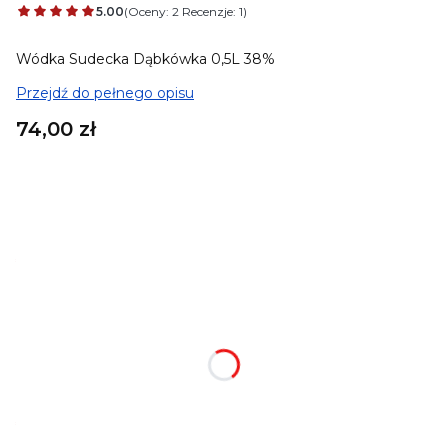
5.00
(Oceny: 2 Recenzje: 1)
Wódka Sudecka Dąbkówka 0,5L 38%
Przejdź do pełnego opisu
Cena
74,00 zł
Wybierz wariant produktu:
Poszczególne warianty mogą różnić się ceną
*
Skrzynka drewniana
Wybierz
Treść graweru
Opcjonalne
*
Krówka Jeleniogórska