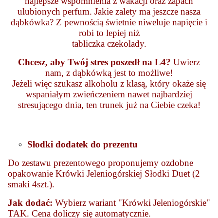
najlepsze wspomnienia z wakacji oraz zapach
ulubionych perfum.
Jakie zalety ma jeszcze nasza
dąbkówka? Z pewnością świetnie niweluje napięcie i
robi to lepiej niż
tabliczka czekolady.
Chcesz, aby Twój stres poszedł na L4?
Uwierz
nam, z dąbkówką jest to możliwe!
Jeżeli więc szukasz alkoholu z klasą, który okaże się
wspaniałym zwieńczeniem nawet najbardziej
stresującego dnia, ten trunek już na Ciebie czeka!
Słodki dodatek do prezentu
Do zestawu prezentowego proponujemy ozdobne
opakowanie Krówki Jeleniogórskiej Słodki Duet (2
smaki 4szt.).
Jak dodać:
Wybierz wariant "Krówki Jeleniogórskie"
TAK. Cena doliczy się automatycznie.