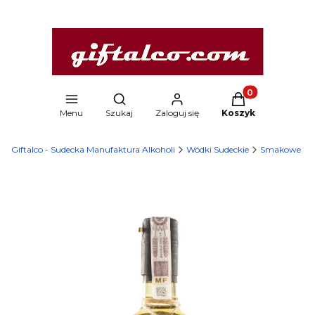
Produkty w kosz
Otwórz wyszukiwarkę
Menu
Szukaj
Zaloguj się
Koszyk
Giftalco - Sudecka Manufaktura Alkoholi
Wódki Sudeckie
Smakowe