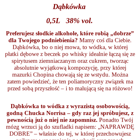
Dąbkówka
0,5L
38% vol.
Preferujesz słodkie alkohole, które robią „dobrze”
dla Twojego podniebienia?
Mamy coś dla Ciebie.
Dąbkówka, bo o niej mowa, to wódka, w której
płatki dębowe z beczek po whisky idealnie łączą się ze
spirytusem ziemniaczanym oraz cukrem, tworząc
absolutnie wyjątkową kompozycję, przy której
mazurki Chopina chowają się ze wstydu. Można
zatem powiedzieć, że ten poliamoryczny związek ma
przed sobą przyszłość – i to malującą się na różowo!
Dąbkówka to wódka z wyrazistą osobowością,
godną Chucka Norrisa – gdy raz jej spróbujesz, z
pewnością już o niej nie zapomnisz.
Ponadto Twój
mózg wrzuci ją do szufladki napisem: „NAPRAWDĘ
DOBRE” – właśnie do tej, w której przechowujesz